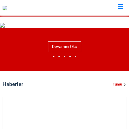
Kastamonu
Abana
Hanönü
Devamını Oku
Ağlı
İhsangazi
Araç
İnebolu
Azdavay
Küre
Bozkurt
Pınarbaşı
Haberler
Tümü
Çatalzeytin
Şenpazar
Cide
Seydiler
Daday
Taşköprü
Devrekani
Tosya
Doğanyurt