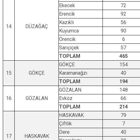
Ekecek
72
Erencik
92
Kazıklı
56
14
DÜZAĞAÇ
Kuyumca
90
Örencik
6
Sarıçiçek
57
TOPLAM
465
GÖKÇE
154
15
GÖKÇE
Karamanağzı
40
TOPLAM
194
GÖZALAN
148
16
GÖZALAN
Evköz
66
TOPLAM
214
HASKAVAK
79
Çiftlik
7
Dere
40
17
HASKAVAK