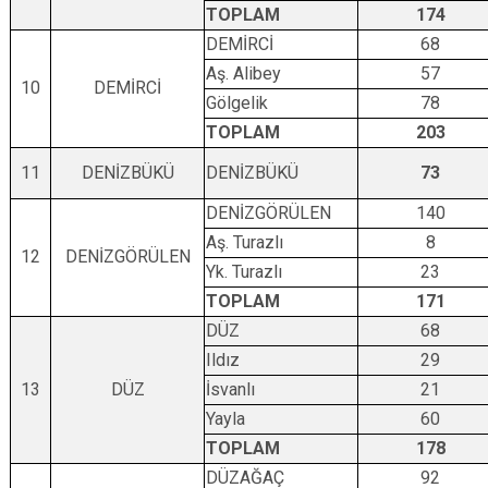
TOPLAM
174
DEMİRCİ
68
Aş. Alibey
57
10
DEMİRCİ
Gölgelik
78
TOPLAM
203
11
DENİZBÜKÜ
DENİZBÜKÜ
73
DENİZGÖRÜLEN
140
Aş. Turazlı
8
12
DENİZGÖRÜLEN
Yk. Turazlı
23
TOPLAM
171
DÜZ
68
Ildız
29
13
DÜZ
İsvanlı
21
Yayla
60
TOPLAM
178
DÜZAĞAÇ
92