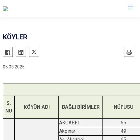
Kastamonu
KÖYLER
Abana
Hanönü
Ağlı
İhsangazi
05.03.2025
Araç
İnebolu
Azdavay
Küre
Bozkurt
Pınarbaşı
Çatalzeytin
Şenpazar
S.
KÖYÜN ADI
BAĞLI BİRİMLER
NÜFUSU
Cide
Seydiler
NU
Daday
Taşköprü
AKÇABEL
65
Devrekani
Tosya
Akpınar
49
Doğanyurt
Aş. Akçabel
65