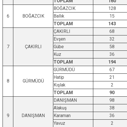
TOPLAM
160
BOĞAZCIK
128
6
BOĞAZCIK
Ballık
15
TOPLAM
143
ÇAKIRLI
68
Evşen
32
7
ÇAKIRLI
Gübe
58
Kuz
36
TOPLAM
194
GÜRMÜDÜ
67
Hatip
21
8
GÜRMÜDÜ
Kışlak
2
TOPLAM
90
DANIŞMAN
98
Alakuş
38
9
DANIŞMAN
Karaman
36
Yavuz
2