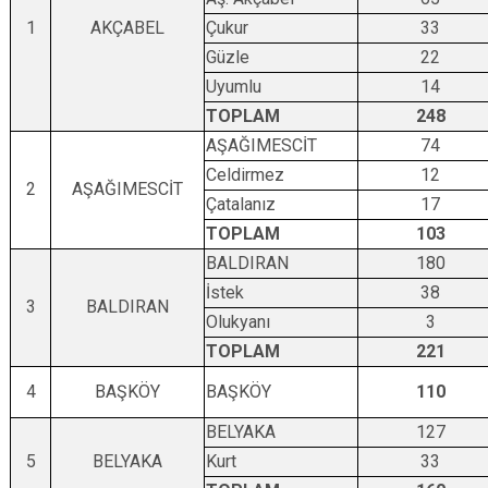
1
AKÇABEL
Çukur
33
Güzle
22
Uyumlu
14
TOPLAM
248
AŞAĞIMESCİT
74
Celdirmez
12
2
AŞAĞIMESCİT
Çatalanız
17
TOPLAM
103
BALDIRAN
180
İstek
38
3
BALDIRAN
Olukyanı
3
TOPLAM
221
4
BAŞKÖY
BAŞKÖY
110
BELYAKA
127
5
BELYAKA
Kurt
33