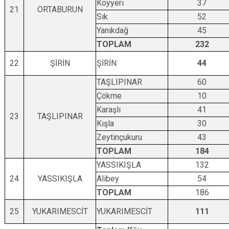
Köyyeri
37
21
ORTABURUN
Sık
52
Yanıkdağ
45
TOPLAM
232
22
ŞİRİN
ŞİRİN
44
TAŞLIPINAR
60
Çökme
10
Karaşlı
41
23
TAŞLIPINAR
Kışla
30
Zeytinçukuru
43
TOPLAM
184
YASSIKIŞLA
132
24
YASSIKIŞLA
Alibey
54
TOPLAM
186
25
YUKARIMESCİT
YUKARIMESCİT
111