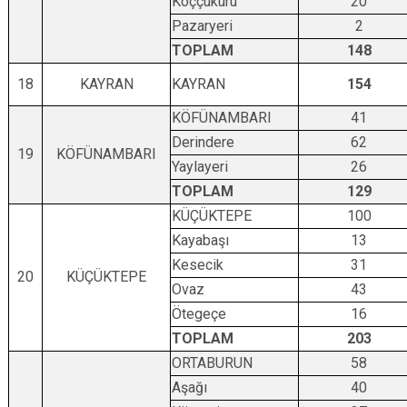
Koççukuru
20
Pazaryeri
2
TOPLAM
148
18
KAYRAN
KAYRAN
154
KÖFÜNAMBARI
41
Derindere
62
19
KÖFÜNAMBARI
Yaylayeri
26
TOPLAM
129
KÜÇÜKTEPE
100
Kayabaşı
13
Kesecik
31
20
KÜÇÜKTEPE
Ovaz
43
Ötegeçe
16
TOPLAM
203
ORTABURUN
58
Aşağı
40