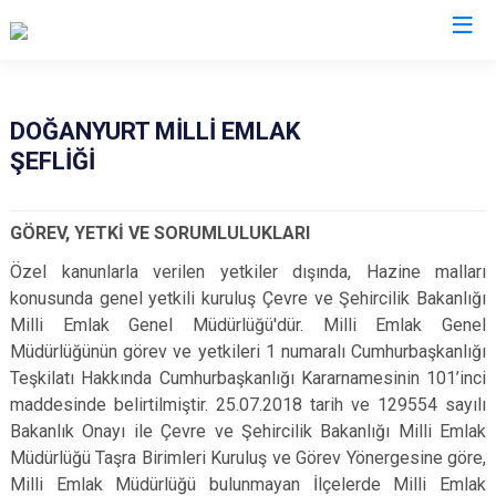
Kastamonu
DOĞANYURT MİLLİ EMLAK
ŞEFLİĞİ
Abana
Hanönü
Ağlı
İhsangazi
GÖREV, YETKİ VE SORUMLULUKLARI
Araç
İnebolu
Özel kanunlarla verilen yetkiler dışında, Hazine malları
Azdavay
Küre
konusunda genel yetkili kuruluş Çevre ve Şehircilik Bakanlığı
Bozkurt
Pınarbaşı
Milli Emlak Genel Müdürlüğü'dür. Milli Emlak Genel
Çatalzeytin
Şenpazar
Müdürlüğünün görev ve yetkileri 1 numaralı Cumhurbaşkanlığı
Teşkilatı Hakkında Cumhurbaşkanlığı Kararnamesinin 101’inci
Cide
Seydiler
maddesinde belirtilmiştir. 25.07.2018 tarih ve 129554 sayılı
Daday
Taşköprü
Bakanlık Onayı ile Çevre ve Şehircilik Bakanlığı Milli Emlak
Devrekani
Tosya
Müdürlüğü Taşra Birimleri Kuruluş ve Görev Yönergesine göre,
Doğanyurt
Milli Emlak Müdürlüğü bulunmayan İlçelerde Milli Emlak